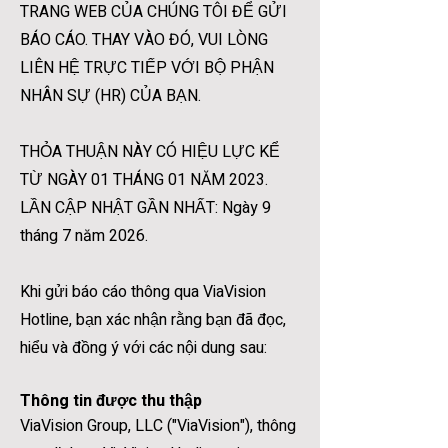
TRANG WEB CỦA CHÚNG TÔI ĐỂ GỬI
BÁO CÁO. THAY VÀO ĐÓ, VUI LÒNG
LIÊN HỆ TRỰC TIẾP VỚI BỘ PHẬN
NHÂN SỰ (HR) CỦA BẠN.
THỎA THUẬN NÀY CÓ HIỆU LỰC KỂ
TỪ NGÀY 01 THÁNG 01 NĂM 2023.
LẦN CẬP NHẬT GẦN NHẤT: Ngày 9
tháng 7 năm 2026.
Khi gửi báo cáo thông qua ViaVision
Hotline, bạn xác nhận rằng bạn đã đọc,
hiểu và đồng ý với các nội dung sau:
Thông tin được thu thập
ViaVision Group, LLC ("ViaVision"), thông