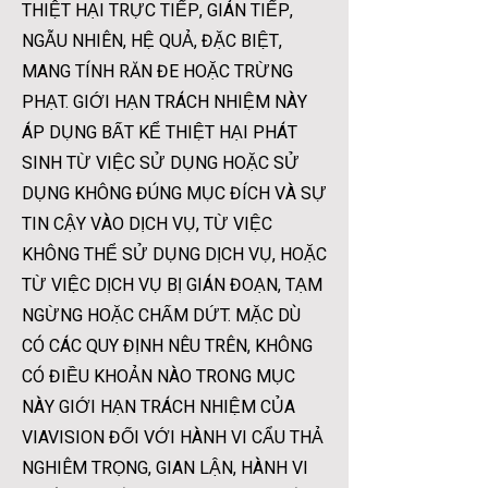
THIỆT HẠI TRỰC TIẾP, GIÁN TIẾP,
NGẪU NHIÊN, HỆ QUẢ, ĐẶC BIỆT,
MANG TÍNH RĂN ĐE HOẶC TRỪNG
PHẠT. GIỚI HẠN TRÁCH NHIỆM NÀY
ÁP DỤNG BẤT KỂ THIỆT HẠI PHÁT
SINH TỪ VIỆC SỬ DỤNG HOẶC SỬ
DỤNG KHÔNG ĐÚNG MỤC ĐÍCH VÀ SỰ
TIN CẬY VÀO DỊCH VỤ, TỪ VIỆC
KHÔNG THỂ SỬ DỤNG DỊCH VỤ, HOẶC
TỪ VIỆC DỊCH VỤ BỊ GIÁN ĐOẠN, TẠM
NGỪNG HOẶC CHẤM DỨT. MẶC DÙ
CÓ CÁC QUY ĐỊNH NÊU TRÊN, KHÔNG
CÓ ĐIỀU KHOẢN NÀO TRONG MỤC
NÀY GIỚI HẠN TRÁCH NHIỆM CỦA
VIAVISION ĐỐI VỚI HÀNH VI CẨU THẢ
NGHIÊM TRỌNG, GIAN LẬN, HÀNH VI