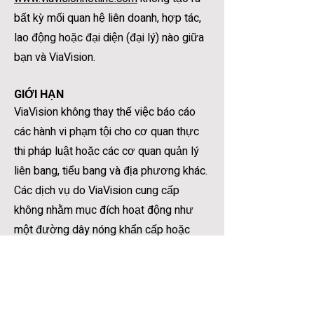
bất kỳ mối quan hệ liên doanh, hợp tác,
lao động hoặc đại diện (đại lý) nào giữa
bạn và ViaVision.
GIỚI HẠN
ViaVision không thay thế việc báo cáo
các hành vi phạm tội cho cơ quan thực
thi pháp luật hoặc các cơ quan quản lý
liên bang, tiểu bang và địa phương khác.
Các dịch vụ do ViaVision cung cấp
không nhằm mục đích hoạt động như
một đường dây nóng khẩn cấp hoặc
thay thế cho việc gọi 911 hoặc các dịch
vụ ứng cứu khẩn cấp khác.
Trong trường hợp khẩn cấp hoặc để
báo cáo các mối đe dọa tức thời đối với