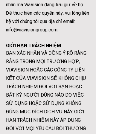
nhân mà ViaVision đang lưu giữ về họ.
Để thực hiện các quyền này, vui lòng liên
hệ với chúng tôi qua địa chỉ email:
info@viavisiongroup.com
.
GIỚI HẠN TRÁCH NHIỆM
BẠN XÁC NHẬN VÀ ĐỒNG Ý RÕ RÀNG
RẰNG TRONG MỌI TRƯỜNG HỢP,
VIAVISION HOẶC CÁC CÔNG TY LIÊN
KẾT CỦA VIAVISION SẼ KHÔNG CHỊU
TRÁCH NHIỆM ĐỐI VỚI BẠN HOẶC
BẤT KỲ NGƯỜI DÙNG NÀO DO VIỆC
SỬ DỤNG HOẶC SỬ DỤNG KHÔNG
ĐÚNG MỤC ĐÍCH DỊCH VỤ NÀY. GIỚI
HẠN TRÁCH NHIỆM NÀY ÁP DỤNG
ĐỐI VỚI MỌI YÊU CẦU BỒI THƯỜNG