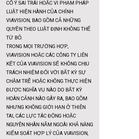
CỐ Ý SAI TRÁI HOẶC VI PHẠM PHÁP
LUẬT HIỆN HÀNH CỦA CHÍNH
VIAVISION, BAO GỒM CẢ NHỮNG
QUYỀN THEO LUẬT ĐỊNH KHÔNG THỂ
TỪ BỎ.
TRONG MỌI TRƯỜNG HỢP,
VIAVISION HOẶC CÁC CÔNG TY LIÊN
KẾT CỦA VIAVISION SẼ KHÔNG CHỊU
TRÁCH NHIỆM ĐỐI VỚI BẤT KỲ SỰ
CHẬM TRỄ HOẶC KHÔNG THỰC HIỆN
ĐƯỢC NGHĨA VỤ NÀO DO BẤT KỲ
HOÀN CẢNH NÀO GÂY RA, BAO GỒM
NHƯNG KHÔNG GIỚI HẠN Ở THIÊN
TAI, CÁC LỰC TÁC ĐỘNG HOẶC
NGUYÊN NHÂN NẰM NGOÀI KHẢ NĂNG
KIỂM SOÁT HỢP LÝ CỦA VIAVISION,