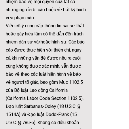
nhiệm bảo vệ mọi quyền của tất cả
những người bị cáo buộc về bất kỳ hành
vi vi phạm nào.
Việc cố ý cung cấp thông tin sai sự thật
hoặc gây hiểu lầm có thể dẫn đến trách
nhiệm dân sự và/hoặc hình sự. Các báo
cáo được thực hiện với thiện chí, ngay
cả khi những vấn đề được nêu ra cuối
cùng không được xác minh, vẫn được
bảo vệ theo các luật hiện hành về bảo
vệ người tố giác, bao gồm Mục 1102.5
của Bộ luật Lao động California
(California Labor Code Section 1102.5),
Đạo luật Sarbanes-Oxley (18 U.S.C. §
1514A) và Đạo luật Dodd-Frank (15
U.S.C. § 78u-6). Không có điều khoản