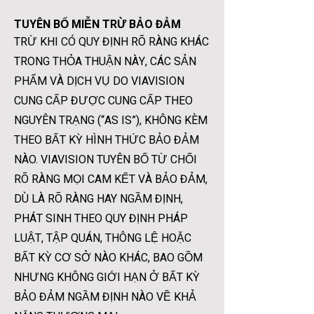
TUYÊN BỐ MIỄN TRỪ BẢO ĐẢM
TRỪ KHI CÓ QUY ĐỊNH RÕ RÀNG KHÁC
TRONG THỎA THUẬN NÀY, CÁC SẢN
PHẨM VÀ DỊCH VỤ DO VIAVISION
CUNG CẤP ĐƯỢC CUNG CẤP THEO
NGUYÊN TRẠNG (“AS IS”), KHÔNG KÈM
THEO BẤT KỲ HÌNH THỨC BẢO ĐẢM
NÀO. VIAVISION TUYÊN BỐ TỪ CHỐI
RÕ RÀNG MỌI CAM KẾT VÀ BẢO ĐẢM,
DÙ LÀ RÕ RÀNG HAY NGẦM ĐỊNH,
PHÁT SINH THEO QUY ĐỊNH PHÁP
LUẬT, TẬP QUÁN, THÔNG LỆ HOẶC
BẤT KỲ CƠ SỞ NÀO KHÁC, BAO GỒM
NHƯNG KHÔNG GIỚI HẠN Ở BẤT KỲ
BẢO ĐẢM NGẦM ĐỊNH NÀO VỀ KHẢ