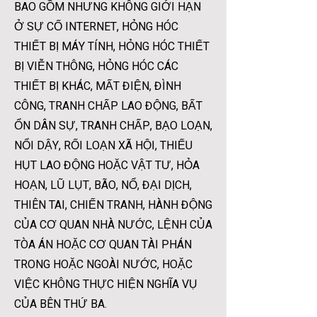
BAO GỒM NHƯNG KHÔNG GIỚI HẠN
Ở SỰ CỐ INTERNET, HỎNG HÓC
THIẾT BỊ MÁY TÍNH, HỎNG HÓC THIẾT
BỊ VIỄN THÔNG, HỎNG HÓC CÁC
THIẾT BỊ KHÁC, MẤT ĐIỆN, ĐÌNH
CÔNG, TRANH CHẤP LAO ĐỘNG, BẤT
ỔN DÂN SỰ, TRANH CHẤP, BẠO LOẠN,
NỔI DẬY, RỐI LOẠN XÃ HỘI, THIẾU
HỤT LAO ĐỘNG HOẶC VẬT TƯ, HỎA
HOẠN, LŨ LỤT, BÃO, NỔ, ĐẠI DỊCH,
THIÊN TAI, CHIẾN TRANH, HÀNH ĐỘNG
CỦA CƠ QUAN NHÀ NƯỚC, LỆNH CỦA
TÒA ÁN HOẶC CƠ QUAN TÀI PHÁN
TRONG HOẶC NGOÀI NƯỚC, HOẶC
VIỆC KHÔNG THỰC HIỆN NGHĨA VỤ
CỦA BÊN THỨ BA.