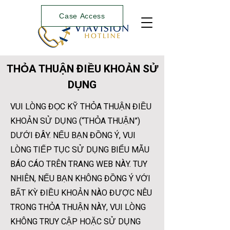
Case Access
THỎA THUẬN ĐIỀU KHOẢN SỬ
DỤNG
VUI LÒNG ĐỌC KỸ THỎA THUẬN ĐIỀU
KHOẢN SỬ DỤNG (“THỎA THUẬN”)
DƯỚI ĐÂY. NẾU BẠN ĐỒNG Ý, VUI
LÒNG TIẾP TỤC SỬ DỤNG BIỂU MẪU
BÁO CÁO TRÊN TRANG WEB NÀY. TUY
NHIÊN, NẾU BẠN KHÔNG ĐỒNG Ý VỚI
BẤT KỲ ĐIỀU KHOẢN NÀO ĐƯỢC NÊU
TRONG THỎA THUẬN NÀY, VUI LÒNG
KHÔNG TRUY CẬP HOẶC SỬ DỤNG